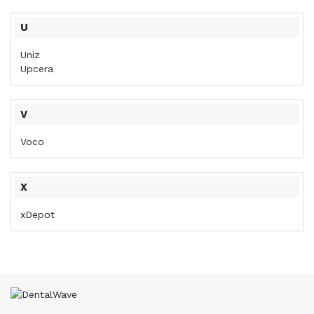
U
Uniz
Upcera
V
Voco
X
xDepot