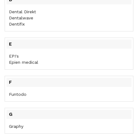
Dental Direkt
Dentalwave
Dentifix
E
EPI's
Epien medical
F
Funtodo
G
Graphy