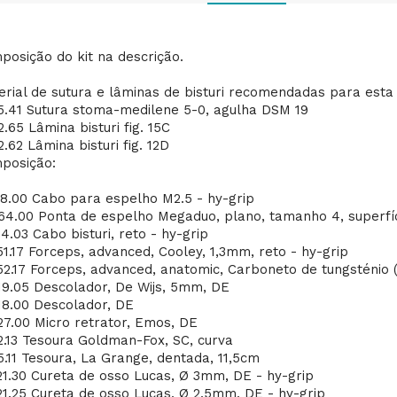
posição do kit na descrição.
erial de sutura e lâminas de bisturi recomendadas para esta
5.41 Sutura stoma-medilene 5-0, agulha DSM 19
.65 Lâmina bisturi fig. 15C
.62 Lâmina bisturi fig. 12D
posição:
08.00 Cabo para espelho M2.5 - hy-grip
64.00 Ponta de espelho Megaduo, plano, tamanho 4, superfíci
4.03 Cabo bisturi, reto - hy-grip
1.17 Forceps, advanced, Cooley, 1,3mm, reto - hy-grip
52.17 Forceps, advanced, anatomic, Carboneto de tungsténio (
19.05 Descolador, De Wijs, 5mm, DE
18.00 Descolador, DE
27.00 Micro retrator, Emos, DE
2.13 Tesoura Goldman-Fox, SC, curva
5.11 Tesoura, La Grange, dentada, 11,5cm
21.30 Cureta de osso Lucas, Ø 3mm, DE - hy-grip
21.25 Cureta de osso Lucas, Ø 2,5mm, DE - hy-grip