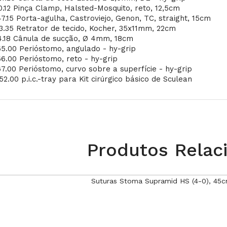
0.12 Pinça Clamp, Halsted-Mosquito, reto, 12,5cm
7.15 Porta-agulha, Castroviejo, Genon, TC, straight, 15cm
3.35 Retrator de tecido, Kocher, 35x11mm, 22cm
4.18 Cânula de sucção, Ø 4mm, 18cm
65.00 Perióstomo, angulado - hy-grip
6.00 Perióstomo, reto - hy-grip
7.00 Perióstomo, curvo sobre a superfície - hy-grip
2.00 p.i.c.-tray para Kit cirúrgico básico de Sculean
Produtos Relac