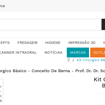
ntal
EPI'S
FRESAGEM
HIGIENE
IMPRESSÃO 3D
CANNER INTRAORAL
NOTÍCIAS
MARCAS
OUTL
Kit Cirúrgico Bá
rúrgico Básico - Conceito De Berna - Prof. Dr. Dr. S
Kit 
B