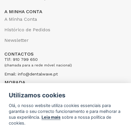
A MINHA CONTA
A Minha Conta
Histórico de Pedidos
Newsletter
CONTACTOS
Tlf: 910 799 650
(chamada para a rede móvel nacional)
Email: info@dentalwave.pt
MORADA
Rua Ribeiras do Cáster, 104; 4520-246 Santa Maria da Feira,
Portugal
Utilizamos cookies
ENVIAR UMA MENSAGEM
Olá, o nosso website utiliza cookies essenciais para
garantia o seu correcto funcionamento e para melhorar a
sua experiência.
Leia mais
sobre a nossa política de
cookies.