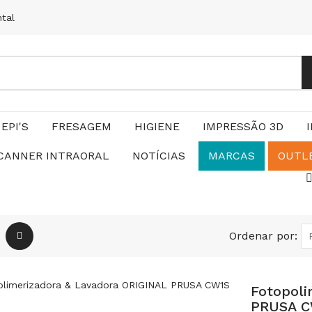
ntal
EPI'S
FRESAGEM
HIGIENE
IMPRESSÃO 3D
CANNER INTRAORAL
NOTÍCIAS
MARCAS
OUTL
Ordenar por:
Fotopoli
PRUSA C