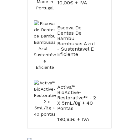
10,00€ + IVA
Escova De
Dentes De
Bambu
Bambusas Azul
- Sustentável E
Eficiente
Activa™
BioActive-
Restorative™ - 2
X 5mL/8g + 40
Pontas
190,83€ + IVA