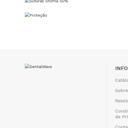
INF
Catál
Sobre
Resol
Condi
de Pr
Conta