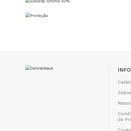
INF
Catál
Sobre
Resol
Condi
de Pr
Conta