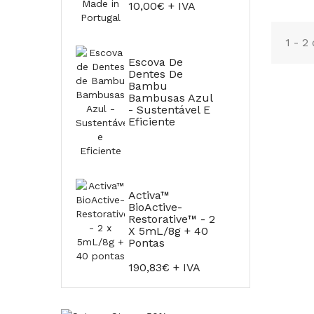
10,00€ + IVA
1 - 2
Escova De
Dentes De
Bambu
Bambusas Azul
- Sustentável E
Eficiente
Activa™
BioActive-
Restorative™ - 2
X 5mL/8g + 40
Pontas
190,83€ + IVA