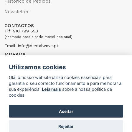
Histórico de Pedidos
Newsletter
CONTACTOS
Tlf: 910 799 650
(chamada para a rede móvel nacional)
Email: info@dentalwave.pt
MORADA
Rua Ribeiras do Cáster, 104; 4520-246 Santa Maria da Feira,
Portugal
Utilizamos cookies
ENVIAR UMA MENSAGEM
Olá, o nosso website utiliza cookies essenciais para
garantia o seu correcto funcionamento e para melhorar a
sua experiência.
Leia mais
sobre a nossa política de
cookies.
Aceitar
DentalWave © 2015 - 2026
Rejeitar