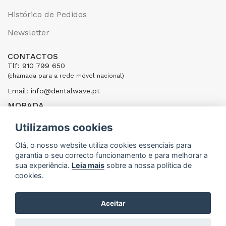
Histórico de Pedidos
Newsletter
CONTACTOS
Tlf: 910 799 650
(chamada para a rede móvel nacional)
Email: info@dentalwave.pt
MORADA
Rua Ribeiras do Cáster, 104; 4520-246 Santa Maria da Feira,
Portugal
Utilizamos cookies
ENVIAR UMA MENSAGEM
Olá, o nosso website utiliza cookies essenciais para
garantia o seu correcto funcionamento e para melhorar a
sua experiência.
Leia mais
sobre a nossa política de
cookies.
Aceitar
DentalWave © 2015 - 2026