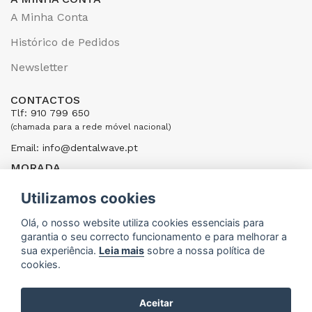
A Minha Conta
Histórico de Pedidos
Newsletter
CONTACTOS
Tlf: 910 799 650
(chamada para a rede móvel nacional)
Email: info@dentalwave.pt
MORADA
Rua Ribeiras do Cáster, 104; 4520-246 Santa Maria da Feira,
Portugal
Utilizamos cookies
ENVIAR UMA MENSAGEM
Olá, o nosso website utiliza cookies essenciais para
garantia o seu correcto funcionamento e para melhorar a
sua experiência.
Leia mais
sobre a nossa política de
cookies.
Aceitar