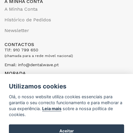
A MINHA CONTA
A Minha Conta
Histórico de Pedidos
Newsletter
CONTACTOS
Tlf: 910 799 650
(chamada para a rede móvel nacional)
Email: info@dentalwave.pt
MORADA
Rua Ribeiras do Cáster, 104; 4520-246 Santa Maria da Feira,
Portugal
Utilizamos cookies
ENVIAR UMA MENSAGEM
Olá, o nosso website utiliza cookies essenciais para
garantia o seu correcto funcionamento e para melhorar a
sua experiência.
Leia mais
sobre a nossa política de
cookies.
Aceitar