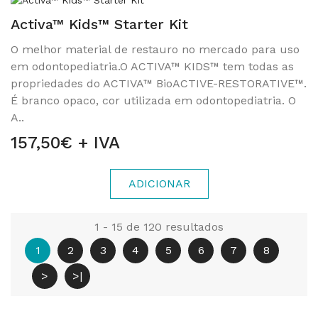
Activa™ Kids™ Starter Kit
O melhor material de restauro no mercado para uso
em odontopediatria.O ACTIVA™ KIDS™ tem todas as
propriedades do ACTIVA™ BioACTIVE-RESTORATIVE™.
É branco opaco, cor utilizada em odontopediatria. O
A..
157,50€ + IVA
ADICIONAR
1 - 15 de 120 resultados
1
2
3
4
5
6
7
8
>
>|