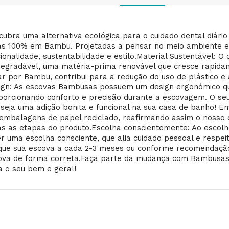
cubra uma alternativa ecológica para o cuidado dental diár
tas 100% em Bambu. Projetadas a pensar no meio ambiente 
ionalidade, sustentabilidade e estilo.Material Sustentável: 
degradável, uma matéria-prima renovável que cresce rapidam
ar por Bambu, contribui para a redução do uso de plástico e
ign: As escovas Bambusas possuem um design ergonómico qu
porcionando conforto e precisão durante a escovagem. O se
 seja uma adição bonita e funcional na sua casa de banho! 
embalagens de papel reciclado, reafirmando assim o nosso
as as etapas do produto.Escolha conscientemente: Ao escol
er uma escolha consciente, que alia cuidado pessoal e resp
que sua escova a cada 2-3 meses ou conforme recomendação 
ova de forma correta.Faça parte da mudança com Bambusas 
a o seu bem e geral!