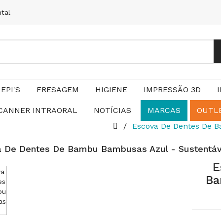
ntal
EPI'S
FRESAGEM
HIGIENE
IMPRESSÃO 3D
CANNER INTRAORAL
NOTÍCIAS
MARCAS
OUTL
Escova De Dentes De B
 De Dentes De Bambu Bambusas Azul - Sustentáve
E
Ba