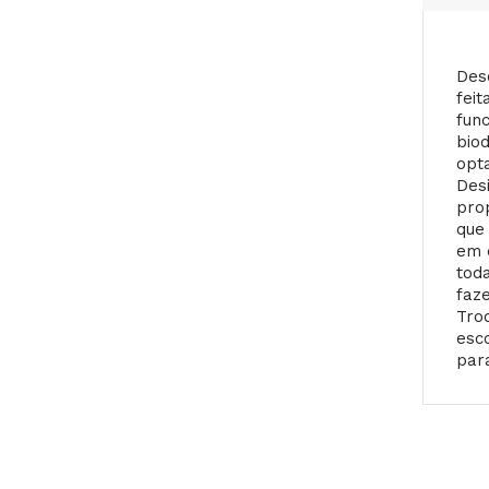
Des
fei
func
bio
opt
Des
pro
que
em 
tod
faz
Tro
esc
par