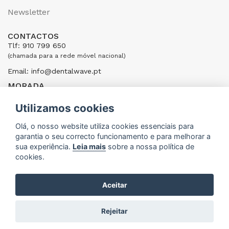
Newsletter
CONTACTOS
Tlf: 910 799 650
(chamada para a rede móvel nacional)
Email: info@dentalwave.pt
MORADA
Rua Ribeiras do Cáster, 104; 4520-246 Santa Maria da Feira,
Portugal
Utilizamos cookies
ENVIAR UMA MENSAGEM
Olá, o nosso website utiliza cookies essenciais para
garantia o seu correcto funcionamento e para melhorar a
sua experiência.
Leia mais
sobre a nossa política de
cookies.
Aceitar
DentalWave © 2015 - 2026
Rejeitar
DEVELOPED BY
ANM CONNECTION - MARKETING & WEB SPECIALISTS