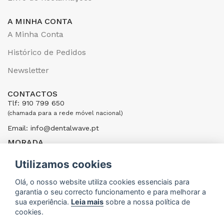
A MINHA CONTA
A Minha Conta
Histórico de Pedidos
Newsletter
CONTACTOS
Tlf: 910 799 650
(chamada para a rede móvel nacional)
Email: info@dentalwave.pt
MORADA
Rua Ribeiras do Cáster, 104; 4520-246 Santa Maria da Feira,
Portugal
Utilizamos cookies
ENVIAR UMA MENSAGEM
Olá, o nosso website utiliza cookies essenciais para
garantia o seu correcto funcionamento e para melhorar a
sua experiência.
Leia mais
sobre a nossa política de
cookies.