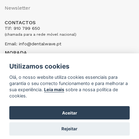
Newsletter
CONTACTOS
Tlf: 910 799 650
(chamada para a rede móvel nacional)
Email: info@dentalwave.pt
MORADA
Rua Ribeiras do Cáster, 104; 4520-246 Santa Maria da Feira,
Portugal
Utilizamos cookies
ENVIAR UMA MENSAGEM
Olá, o nosso website utiliza cookies essenciais para
garantia o seu correcto funcionamento e para melhorar a
sua experiência.
Leia mais
sobre a nossa política de
cookies.
Aceitar
DentalWave © 2015 - 2026
Rejeitar
DEVELOPED BY
ANM CONNECTION - MARKETING & WEB SPECIALISTS