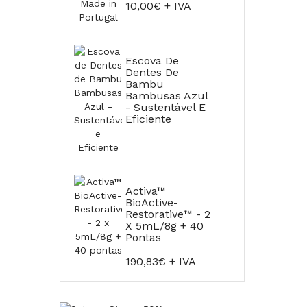
10,00€ + IVA
Escova De
Dentes De
Bambu
Bambusas Azul
- Sustentável E
Eficiente
Activa™
BioActive-
Restorative™ - 2
X 5mL/8g + 40
Pontas
190,83€ + IVA