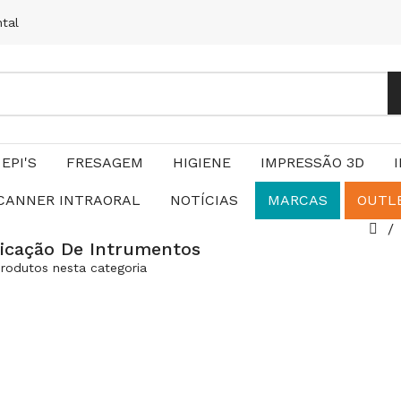
ntal
EPI'S
FRESAGEM
HIGIENE
IMPRESSÃO 3D
CANNER INTRAORAL
NOTÍCIAS
MARCAS
OUTL
ficação De Intrumentos
rodutos nesta categoria