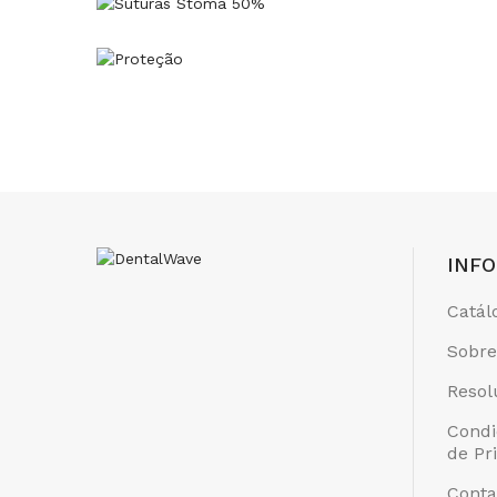
INF
Catál
Sobre
Resol
Condi
de Pr
Conta