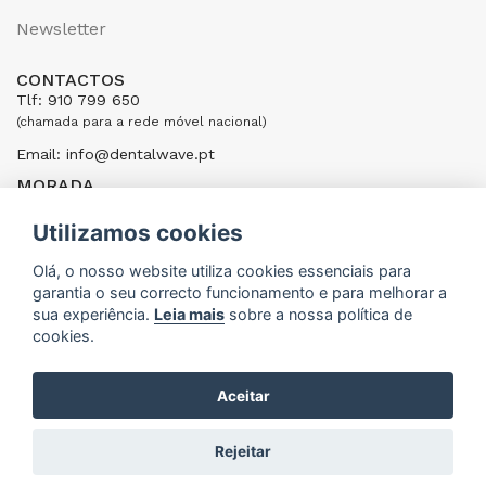
Newsletter
CONTACTOS
Tlf: 910 799 650
(chamada para a rede móvel nacional)
Email: info@dentalwave.pt
MORADA
Rua Ribeiras do Cáster, 104; 4520-246 Santa Maria da Feira,
Portugal
Utilizamos cookies
ENVIAR UMA MENSAGEM
Olá, o nosso website utiliza cookies essenciais para
garantia o seu correcto funcionamento e para melhorar a
sua experiência.
Leia mais
sobre a nossa política de
cookies.
Aceitar
DentalWave © 2015 - 2026
Rejeitar
DEVELOPED BY
ANM CONNECTION - MARKETING & WEB SPECIALISTS