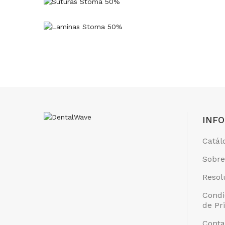
INF
Catál
Sobre
Resol
Condi
de Pr
Conta