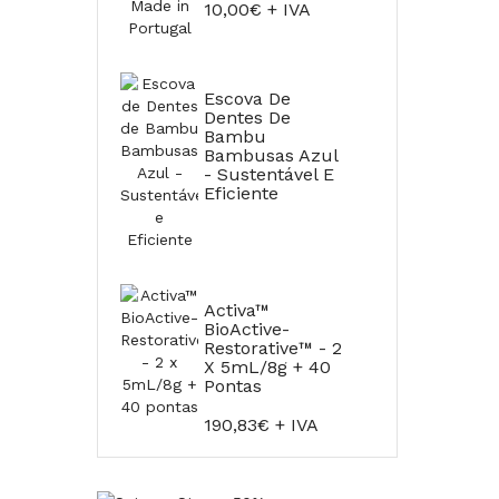
10,00€ + IVA
Escova De
Dentes De
Bambu
Bambusas Azul
- Sustentável E
Eficiente
Activa™
BioActive-
Restorative™ - 2
X 5mL/8g + 40
Pontas
190,83€ + IVA