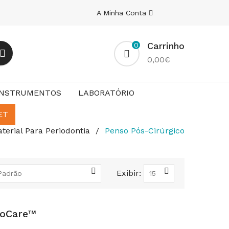
A Minha Conta
Carrinho
0
0,00€
INSTRUMENTOS
LABORATÓRIO
ET
terial Para Periodontia
Penso Pós-Cirúrgico
Exibir:
ioCare™