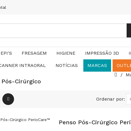
ntal
EPI'S
FRESAGEM
HIGIENE
IMPRESSÃO 3D
CANNER INTRAORAL
NOTÍCIAS
MARCAS
OUTL
Ma
 Pós-Cirúrgico
Ordenar por:
Penso Pós-Cirúrgico Per