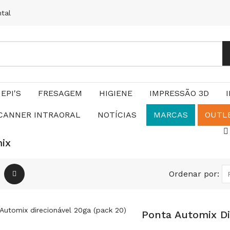
ntal
EPI'S
FRESAGEM
HIGIENE
IMPRESSÃO 3D
CANNER INTRAORAL
NOTÍCIAS
MARCAS
OUTL
ix
Ordenar por:
Ponta Automix Di