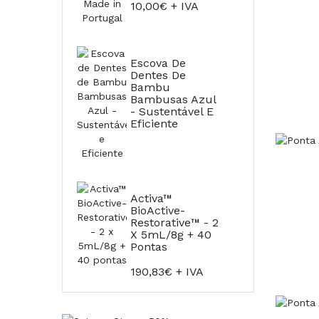
10,00€ + IVA
Escova De
Dentes De
Bambu
Bambusas Azul
- Sustentável E
Eficiente
Activa™
BioActive-
Restorative™ - 2
X 5mL/8g + 40
Pontas
190,83€ + IVA