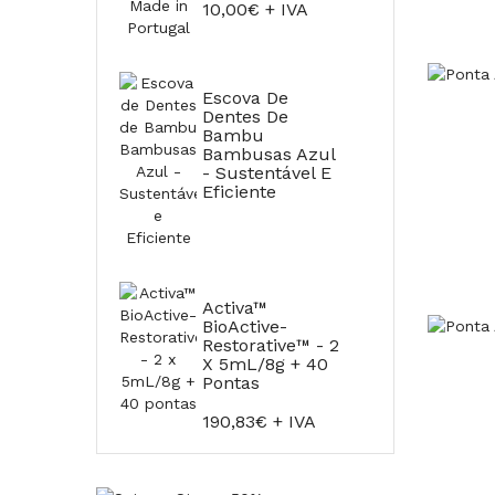
10,00€ + IVA
Escova De
Dentes De
Bambu
Bambusas Azul
- Sustentável E
Eficiente
Activa™
BioActive-
Restorative™ - 2
X 5mL/8g + 40
Pontas
190,83€ + IVA