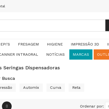
ntal
EPI'S
FRESAGEM
HIGIENE
IMPRESSÃO 3D
CANNER INTRAORAL
NOTÍCIAS
MARCAS
OUTL
s Seringas Dispensadoras
r Busca
Pressão
Automix
Curva
Reta
Ordenar por: