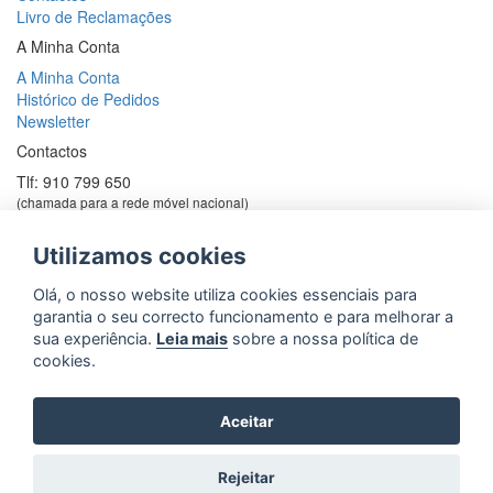
Livro de Reclamações
A Minha Conta
A Minha Conta
Histórico de Pedidos
Newsletter
Contactos
Tlf: 910 799 650
(chamada para a rede móvel nacional)
Email: info@dentalwave.pt
Utilizamos cookies
Morada
Rua Ribeiras do Cáster, 104; 4520-246 Santa Maria da Feira,
Olá, o nosso website utiliza cookies essenciais para
Portugal
garantia o seu correcto funcionamento e para melhorar a
sua experiência.
Leia mais
sobre a nossa política de
Enviar uma mensagem
cookies.
Aceitar
DentalWave © 2015 - 2026
Rejeitar