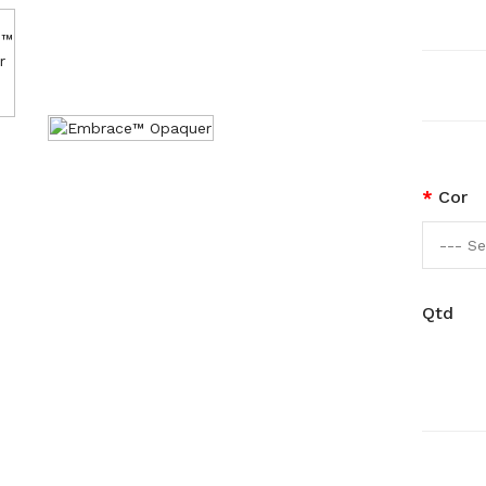
Cor
Qtd