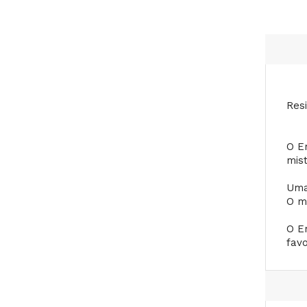
Res
O E
mis
Uma
O m
O E
fav