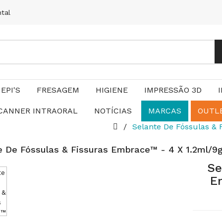
ntal
EPI'S
FRESAGEM
HIGIENE
IMPRESSÃO 3D
CANNER INTRAORAL
NOTÍCIAS
MARCAS
OUTL
Selante De Fóssulas & 
e De Fóssulas & Fissuras Embrace™ - 4 X 1.2ml/9g
Se
E