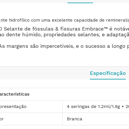
ante hidrofílico com uma excelente capacidade de reminerali
O Selante de fóssulas & fissuras Embrace™ é notáve
ao dente húmido, propriedades selantes, e adaptaçã
As margens são impercetíveis, e o sucesso a longo pr
Especificação
aracterísticas
presentação
4 seringas de 1.2ml/1.9g + 
or
Branca