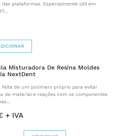
a das plataformas. Especialmente útil em
T...
ADICIONAR
la Misturadora De Resina Moldes
ia NextDent
 feita de um polímero próprio para evitar
as de material e reações com os componentes
as...
€ + IVA