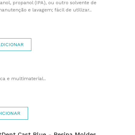
anol, propanol (IPA), ou outro solvente de
nutenção e lavagem; fácil de utilizar..
ADICIONAR
ca e multimaterial..
ICIONAR
tDent Cast Rlue - Resina Moldes