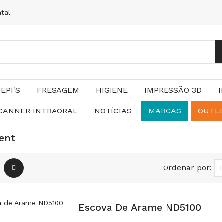
ntal
EPI'S
FRESAGEM
HIGIENE
IMPRESSÃO 3D
CANNER INTRAORAL
NOTÍCIAS
MARCAS
OUTL
ent
Ordenar por:
Escova De Arame ND5100