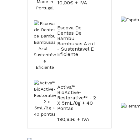
10,00€ + IVA
Escova De
Dentes De
Bambu
Bambusas Azul
- Sustentável E
Eficiente
Activa™
BioActive-
Restorative™ - 2
X 5mL/8g + 40
Pontas
190,83€ + IVA