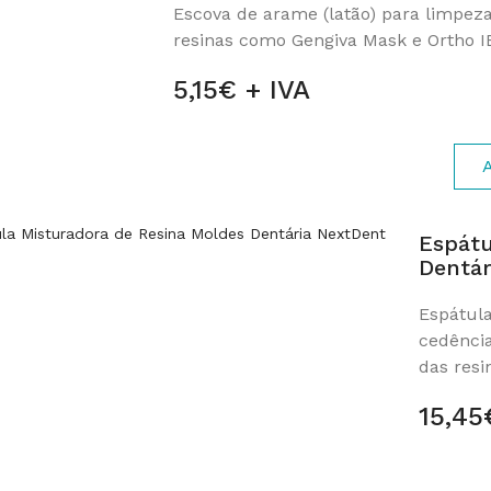
Escova de arame (latão) para limpez
resinas como Gengiva Mask e Ortho IB
5,15€ + IVA
Espátu
Dentár
Espátula
cedênci
das resin
15,45