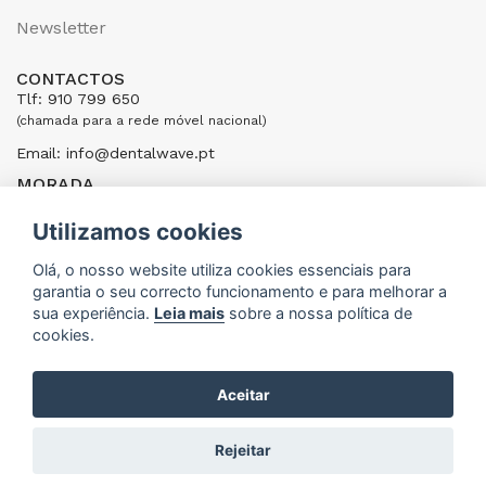
Newsletter
CONTACTOS
Tlf: 910 799 650
(chamada para a rede móvel nacional)
Email: info@dentalwave.pt
MORADA
Rua Ribeiras do Cáster, 104; 4520-246 Santa Maria da Feira,
Portugal
Utilizamos cookies
ENVIAR UMA MENSAGEM
Olá, o nosso website utiliza cookies essenciais para
garantia o seu correcto funcionamento e para melhorar a
sua experiência.
Leia mais
sobre a nossa política de
cookies.
Aceitar
DentalWave © 2015 - 2026
Rejeitar
DEVELOPED BY
ANM CONNECTION - MARKETING & WEB SPECIALISTS